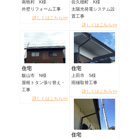
南牧村 K様
佐久穂町 K様
外壁リフォーム工事
太陽光発電システム設
置工事
詳しくはこちら>>
詳しくはこちら>>
住宅
住宅
飯山市 N様
上田市 S様
屋根トタン張り替え・
雨樋取替工事
工事
詳しくはこちら>>
詳しくはこちら>>
住宅