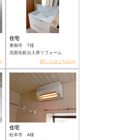
住宅
東御市 T様
洗面化粧台入替リフォーム
>
詳しくはこちら>>
住宅
松本市 A様